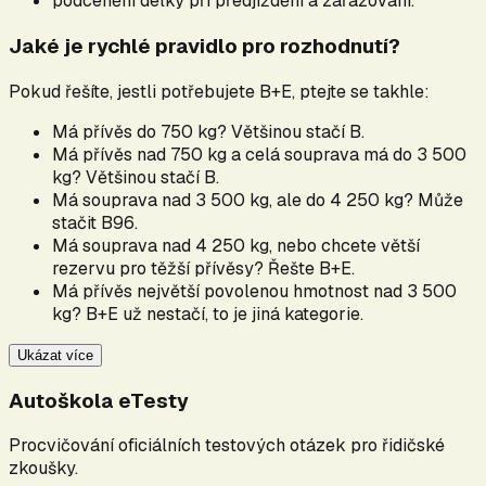
podcenění délky při předjíždění a zařazování.
Jaké je rychlé pravidlo pro rozhodnutí?
Pokud řešíte, jestli potřebujete B+E, ptejte se takhle:
Má přívěs do 750 kg? Většinou stačí B.
Má přívěs nad 750 kg a celá souprava má do 3 500
kg? Většinou stačí B.
Má souprava nad 3 500 kg, ale do 4 250 kg? Může
stačit B96.
Má souprava nad 4 250 kg, nebo chcete větší
rezervu pro těžší přívěsy? Řešte B+E.
Má přívěs největší povolenou hmotnost nad 3 500
kg? B+E už nestačí, to je jiná kategorie.
Ukázat více
Autoškola eTesty
Procvičování oficiálních testových otázek pro řidičské
zkoušky.