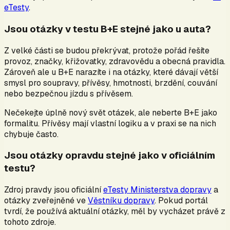
eTesty
.
Jsou otázky v testu B+E stejné jako u auta?
Z velké části se budou překrývat, protože pořád řešíte
provoz, značky, křižovatky, zdravovědu a obecná pravidla.
Zároveň ale u B+E narazíte i na otázky, které dávají větší
smysl pro soupravy, přívěsy, hmotnosti, brzdění, couvání
nebo bezpečnou jízdu s přívěsem.
Nečekejte úplně nový svět otázek, ale neberte B+E jako
formalitu. Přívěsy mají vlastní logiku a v praxi se na nich
chybuje často.
Jsou otázky opravdu stejné jako v oficiálním
testu?
Zdroj pravdy jsou oficiální
eTesty Ministerstva dopravy
a
otázky zveřejněné ve
Věstníku dopravy
. Pokud portál
tvrdí, že používá aktuální otázky, měl by vycházet právě z
tohoto zdroje.