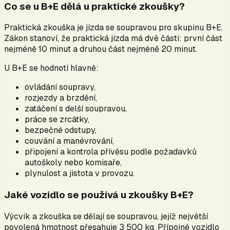
Co se u B+E dělá u praktické zkoušky?
Praktická zkouška je jízda se soupravou pro skupinu B+E.
Zákon stanoví, že praktická jízda má dvě části: první část
nejméně 10 minut a druhou část nejméně 20 minut.
U B+E se hodnotí hlavně:
ovládání soupravy,
rozjezdy a brzdění,
zatáčení s delší soupravou,
práce se zrcátky,
bezpečné odstupy,
couvání a manévrování,
připojení a kontrola přívěsu podle požadavků
autoškoly nebo komisaře,
plynulost a jistota v provozu.
Jaké vozidlo se používá u zkoušky B+E?
Výcvik a zkouška se dělají se soupravou, jejíž největší
povolená hmotnost přesahuje 3 500 kg. Přípojné vozidlo