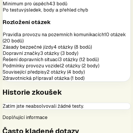
Minimum pro úspěch
43 bodů
Po testu
výsledek, body a přehled chyb
Rozložení otázek
Pravidla provozu na pozemních komunikacích
10
otázek
(
20
bodů
)
Zásady bezpečné jízdy
4
otázky
(
8
bodů
)
Dopravní značky
3
otázky
(
3
body
)
Řešení dopravních situací
3
otázky
(
12
bodů
)
Podmínky provozu vozidel
2
otázky
(
2
body
)
Související předpisy
2
otázky
(
4
body
)
Zdravotnická příprava
1
otázka
(
1
bod
)
Historie zkoušek
Zatím jste neabsolvovali žádné testy.
Doplňující informace
Často kladené dotazy