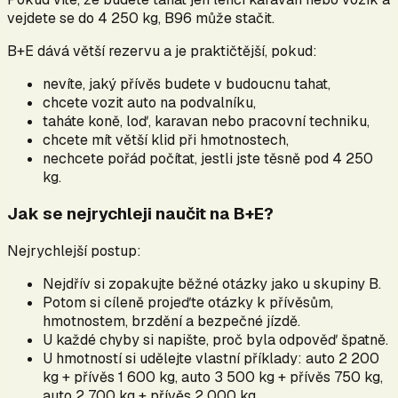
vejdete se do 4 250 kg, B96 může stačit.
B+E dává větší rezervu a je praktičtější, pokud:
nevíte, jaký přívěs budete v budoucnu tahat,
chcete vozit auto na podvalníku,
taháte koně, loď, karavan nebo pracovní techniku,
chcete mít větší klid při hmotnostech,
nechcete pořád počítat, jestli jste těsně pod 4 250
kg.
Jak se nejrychleji naučit na B+E?
Nejrychlejší postup:
Nejdřív si zopakujte běžné otázky jako u skupiny B.
Potom si cíleně projeďte otázky k přívěsům,
hmotnostem, brzdění a bezpečné jízdě.
U každé chyby si napište, proč byla odpověď špatně.
U hmotností si udělejte vlastní příklady: auto 2 200
kg + přívěs 1 600 kg, auto 3 500 kg + přívěs 750 kg,
auto 2 700 kg + přívěs 2 000 kg.