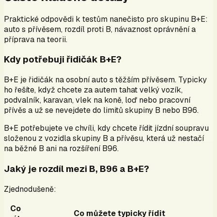
Praktické odpovědi k testům nanečisto pro skupinu B+E:
auto s přívěsem, rozdíl proti B, návaznost oprávnění a
příprava na teorii.
Kdy potřebuji řidičák B+E?
B+E je řidičák na osobní auto s těžším přívěsem. Typicky
ho řešíte, když chcete za autem tahat velký vozík,
podvalník, karavan, vlek na koně, loď nebo pracovní
přívěs a už se nevejdete do limitů skupiny B nebo B96.
B+E potřebujete ve chvíli, kdy chcete řídit jízdní soupravu
složenou z vozidla skupiny B a přívěsu, která už nestačí
na běžné B ani na rozšíření B96.
Jaký je rozdíl mezi B, B96 a B+E?
Zjednodušeně:
Co
Co můžete typicky řídit