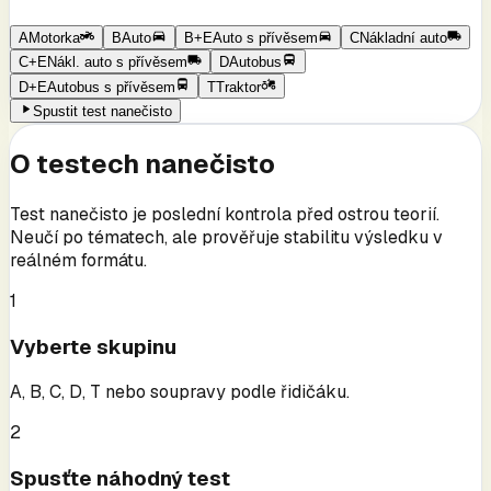
A
Motorka
B
Auto
B+E
Auto s přívěsem
C
Nákladní auto
C+E
Nákl. auto s přívěsem
D
Autobus
D+E
Autobus s přívěsem
T
Traktor
Spustit test nanečisto
O testech nanečisto
Test nanečisto je poslední kontrola před ostrou teorií.
Neučí po tématech, ale prověřuje stabilitu výsledku v
reálném formátu.
1
Vyberte skupinu
A, B, C, D, T nebo soupravy podle řidičáku.
2
Spusťte náhodný test