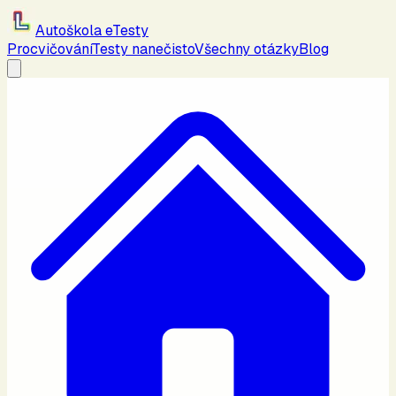
Autoškola eTesty
Procvičování
Testy nanečisto
Všechny otázky
Blog