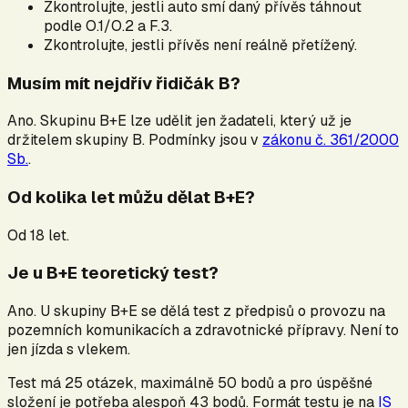
Zkontrolujte, jestli auto smí daný přívěs táhnout
podle O.1/O.2 a F.3.
Zkontrolujte, jestli přívěs není reálně přetížený.
Musím mít nejdřív řidičák B?
Ano. Skupinu B+E lze udělit jen žadateli, který už je
držitelem skupiny B. Podmínky jsou v
zákonu č. 361/2000
Sb.
.
Od kolika let můžu dělat B+E?
Od 18 let.
Je u B+E teoretický test?
Ano. U skupiny B+E se dělá test z předpisů o provozu na
pozemních komunikacích a zdravotnické přípravy. Není to
jen jízda s vlekem.
Test má 25 otázek, maximálně 50 bodů a pro úspěšné
složení je potřeba alespoň 43 bodů. Formát testu je na
IS