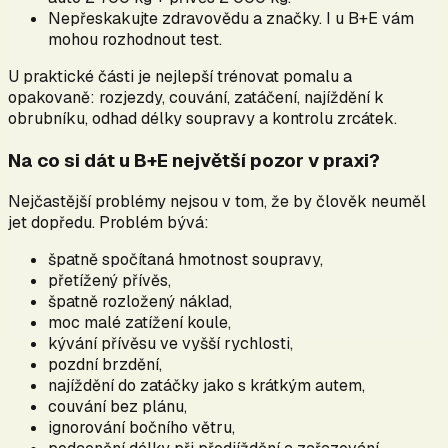
Nepřeskakujte zdravovědu a značky. I u B+E vám
mohou rozhodnout test.
U praktické části je nejlepší trénovat pomalu a
opakovaně: rozjezdy, couvání, zatáčení, najíždění k
obrubníku, odhad délky soupravy a kontrolu zrcátek.
Na co si dát u B+E největší pozor v praxi?
Nejčastější problémy nejsou v tom, že by člověk neuměl
jet dopředu. Problém bývá:
špatně spočítaná hmotnost soupravy,
přetížený přívěs,
špatně rozložený náklad,
moc malé zatížení koule,
kývání přívěsu ve vyšší rychlosti,
pozdní brzdění,
najíždění do zatáčky jako s krátkým autem,
couvání bez plánu,
ignorování bočního větru,