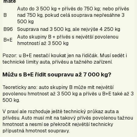
máte
Auto do 3 500 kg + přívěs do 750 kg; nebo přívěs
B
nad 750 kg, pokud celá souprava nepřesáhne 3
500 kg
B96
Souprava nad 3 500 kg, ale nejvýše 4 250 kg
Auto skupiny B + přívěs s největší povolenou
B+E
hmotností až 3 500 kg
Pozor: u B+E nestačí koukat jen na řidičák. Musí sedět i
technické limity auta, přívěsu a tažného zařízení.
Můžu s B+E řídit soupravu až 7 000 kg?
Teoreticky ano: auto skupiny B může mít největší
povolenou hmotnost až 3 500 kg a přívěs u B+E také až 3
500 kg.
V praxi ale rozhoduje ještě technický průkaz auta a
přívěsu. Auto musí mít na takový přívěs povolenou tažnou
hmotnost a nesmí se překročit největší technicky
přípustná hmotnost soupravy.