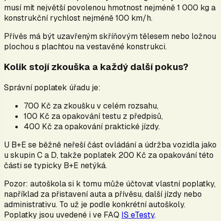
musí mít největší povolenou hmotnost nejméně 1 000 kg a
konstrukční rychlost nejméně 100 km/h.
Přívěs má být uzavřeným skříňovým tělesem nebo ložnou
plochou s plachtou na vestavěné konstrukci.
Kolik stojí zkouška a každý další pokus?
Správní poplatek úřadu je:
700 Kč za zkoušku v celém rozsahu,
100 Kč za opakování testu z předpisů,
400 Kč za opakování praktické jízdy.
U B+E se běžně neřeší část ovládání a údržba vozidla jako
u skupin C a D, takže poplatek 200 Kč za opakování této
části se typicky B+E netýká.
Pozor: autoškola si k tomu může účtovat vlastní poplatky,
například za přistavení auta a přívěsu, další jízdy nebo
administrativu. To už je podle konkrétní autoškoly.
Poplatky jsou uvedené i ve FAQ
IS eTesty
.