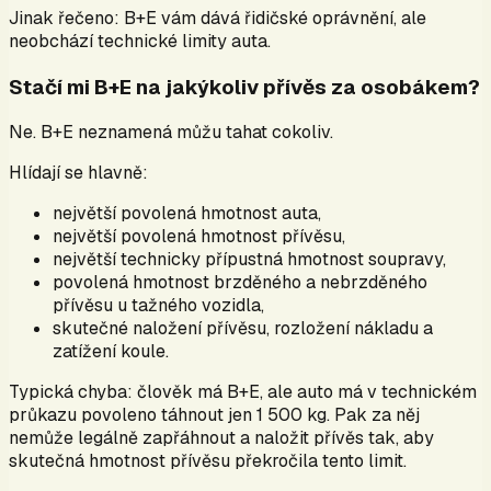
Jinak řečeno: B+E vám dává řidičské oprávnění, ale
neobchází technické limity auta.
Stačí mi B+E na jakýkoliv přívěs za osobákem?
Ne. B+E neznamená můžu tahat cokoliv.
Hlídají se hlavně:
největší povolená hmotnost auta,
největší povolená hmotnost přívěsu,
největší technicky přípustná hmotnost soupravy,
povolená hmotnost brzděného a nebrzděného
přívěsu u tažného vozidla,
skutečné naložení přívěsu, rozložení nákladu a
zatížení koule.
Typická chyba: člověk má B+E, ale auto má v technickém
průkazu povoleno táhnout jen 1 500 kg. Pak za něj
nemůže legálně zapřáhnout a naložit přívěs tak, aby
skutečná hmotnost přívěsu překročila tento limit.