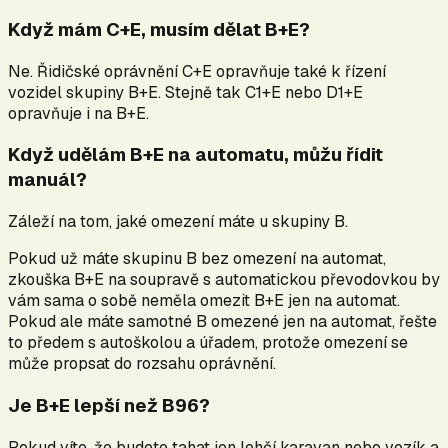
Když mám C+E, musím dělat B+E?
Ne. Řidičské oprávnění C+E opravňuje také k řízení
vozidel skupiny B+E. Stejně tak C1+E nebo D1+E
opravňuje i na B+E.
Když udělám B+E na automatu, můžu řídit
manuál?
Záleží na tom, jaké omezení máte u skupiny B.
Pokud už máte skupinu B bez omezení na automat,
zkouška B+E na soupravě s automatickou převodovkou by
vám sama o sobě neměla omezit B+E jen na automat.
Pokud ale máte samotné B omezené jen na automat, řešte
to předem s autoškolou a úřadem, protože omezení se
může propsat do rozsahu oprávnění.
Je B+E lepší než B96?
Pokud víte, že budete tahat jen lehčí karavan nebo vozík a