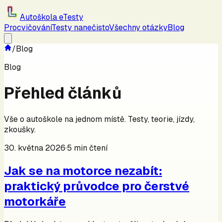
Autoškola eTesty
Procvičování
Testy nanečisto
Všechny otázky
Blog
/
Blog
Blog
Přehled článků
Vše o autoškole na jednom místě. Testy, teorie, jízdy,
zkoušky.
30. května 2026
·
5
min čtení
Jak se na motorce nezabít:
praktický průvodce pro čerstvé
motorkáře