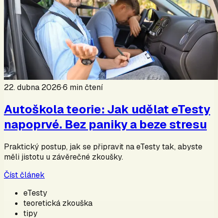
22. dubna 2026
·
6
min čtení
Autoškola teorie: Jak udělat eTesty
napoprvé. Bez paniky a beze stresu
Praktický postup, jak se připravit na eTesty tak, abyste
měli jistotu u závěrečné zkoušky.
Číst článek
eTesty
teoretická zkouška
tipy