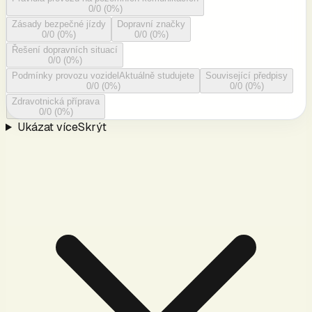
0
/
0
(
0
%)
Zásady bezpečné jízdy
Dopravní značky
0
/
0
(
0
%)
0
/
0
(
0
%)
Řešení dopravních situací
0
/
0
(
0
%)
Podmínky provozu vozidel
Aktuálně studujete
Související předpisy
0
/
0
(
0
%)
0
/
0
(
0
%)
Zdravotnická příprava
0
/
0
(
0
%)
Ukázat více
Skrýt