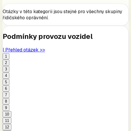
Otázky v této kategorii jsou stejné pro všechny skupiny
řidičského oprávnění.
Podmínky provozu vozidel
| Přehled otázek >>
1
2
3
4
5
6
7
8
9
10
11
12