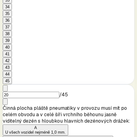
33
34
35
36
37
38
39
40
41
42
43
44
45
/
45
Činná plocha pláště pneumatiky v provozu musí mít po
celém obvodu a v celé šíři vrchního běhounu jasně
viditelný dezén s hloubkou hlavních dezénových drážek:
A
U všech vozidel nejméně 1,0 mm.