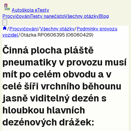
Autoškola eTesty
Procvičování
Testy nanečisto
Všechny otázky
Blog
/
Procvičování
/
Všechny otázky
/
Podmínky provozu
vozidel
/
Otázka RP0606395 (06060429)
Činná plocha pláště
pneumatiky v provozu musí
mít po celém obvodu a v
celé šíři vrchního běhounu
jasně viditelný dezén s
hloubkou hlavních
dezénových drážek: