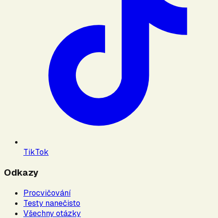
TikTok
Odkazy
Procvičování
Testy nanečisto
Všechny otázky