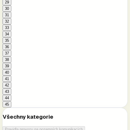
29
30
31
32
33
34
35
36
37
38
39
40
41
42
43
44
45
Všechny kategorie
Pravidla provozu na pozemních komunikacích