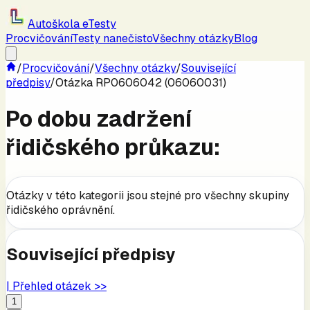
Autoškola eTesty
Procvičování
Testy nanečisto
Všechny otázky
Blog
/
Procvičování
/
Všechny otázky
/
Související
předpisy
/
Otázka RP0606042 (06060031)
Po dobu zadržení
řidičského průkazu:
Otázky v této kategorii jsou stejné pro všechny skupiny
řidičského oprávnění.
Související předpisy
| Přehled otázek >>
1