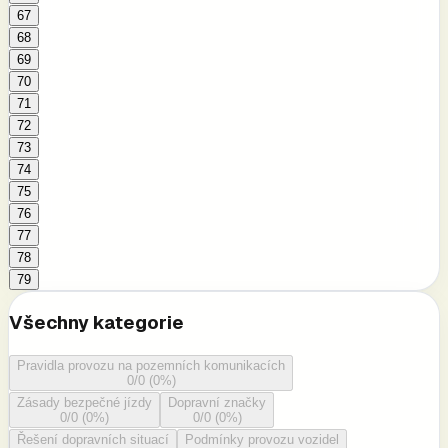
67
68
69
70
71
72
73
74
75
76
77
78
79
Všechny kategorie
Pravidla provozu na pozemních komunikacích
0
/
0
(
0
%)
Zásady bezpečné jízdy
Dopravní značky
0
/
0
(
0
%)
0
/
0
(
0
%)
Řešení dopravních situací
Podmínky provozu vozidel