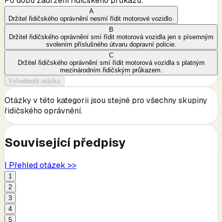
Po dobu zadržení řidičského průkazu:
A
Držitel řidičského oprávnění nesmí řídit motorové vozidlo.
B
Držitel řidičského oprávnění smí řídit motorová vozidla jen s písemným
svolením příslušného útvaru dopravní policie.
C
Držitel řidičského oprávnění smí řídit motorová vozidla s platným
mezinárodním řidičským průkazem.
Vyhodnotit otázku
Otázky v této kategorii jsou stejné pro všechny skupiny
řidičského oprávnění.
Související předpisy
| Přehled otázek >>
1
2
3
4
5