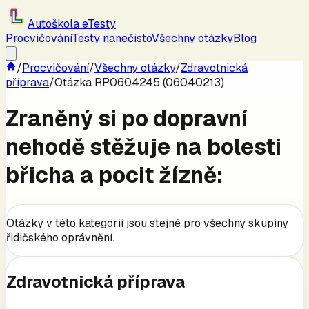
Autoškola eTesty
Procvičování
Testy nanečisto
Všechny otázky
Blog
/
Procvičování
/
Všechny otázky
/
Zdravotnická
příprava
/
Otázka RP0604245 (06040213)
Zraněný si po dopravní
nehodě stěžuje na bolesti
břicha a pocit žízně:
Otázky v této kategorii jsou stejné pro všechny skupiny
řidičského oprávnění.
Zdravotnická příprava