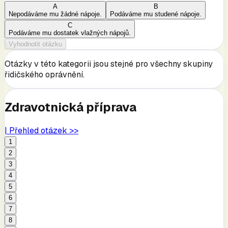
A
B
Nepodáváme mu žádné nápoje.
Podáváme mu studené nápoje.
C
Podáváme mu dostatek vlažných nápojů.
Vyhodnotit otázku
Otázky v této kategorii jsou stejné pro všechny skupiny
řidičského oprávnění.
Zdravotnická příprava
| Přehled otázek >>
1
2
3
4
5
6
7
8