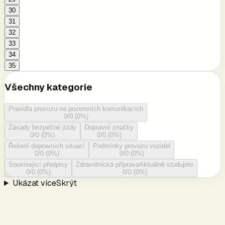
30
31
32
33
34
35
Všechny kategorie
Pravidla provozu na pozemních komunikacích
0
/
0
(
0
%)
Zásady bezpečné jízdy
Dopravní značky
0
/
0
(
0
%)
0
/
0
(
0
%)
Řešení dopravních situací
Podmínky provozu vozidel
0
/
0
(
0
%)
0
/
0
(
0
%)
Související předpisy
Zdravotnická příprava
Aktuálně studujete
0
/
0
(
0
%)
0
/
0
(
0
%)
Ukázat více
Skrýt