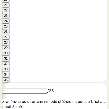
21
22
23
24
25
26
27
28
29
30
31
32
33
34
35
/
35
Zraněný si po dopravní nehodě stěžuje na bolesti břicha a
pocit žízně: