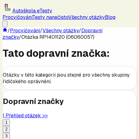
Autoškola eTesty
Procvičování
Testy nanečisto
Všechny otázky
Blog
/
Procvičování
/
Všechny otázky
/
Dopravní
značky
/
Otázka RP1401120 (06060057)
Tato dopravní značka:
Otázky v této kategorii jsou stejné pro všechny skupiny
řidičského oprávnění.
Dopravní značky
| Přehled otázek >>
1
2
3