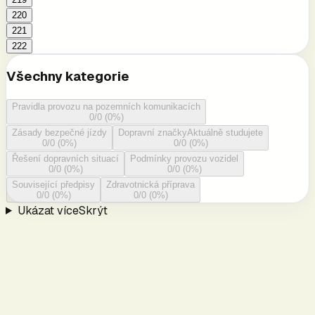
220
221
222
Všechny kategorie
Pravidla provozu na pozemních komunikacích
0
/
0
(
0
%)
Zásady bezpečné jízdy
Dopravní značky
Aktuálně studujete
0
/
0
(
0
%)
0
/
0
(
0
%)
Řešení dopravních situací
Podmínky provozu vozidel
0
/
0
(
0
%)
0
/
0
(
0
%)
Související předpisy
Zdravotnická příprava
0
/
0
(
0
%)
0
/
0
(
0
%)
Ukázat více
Skrýt