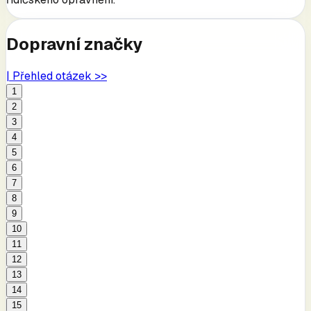
Dopravní značky
| Přehled otázek >>
1
2
3
4
5
6
7
8
9
10
11
12
13
14
15