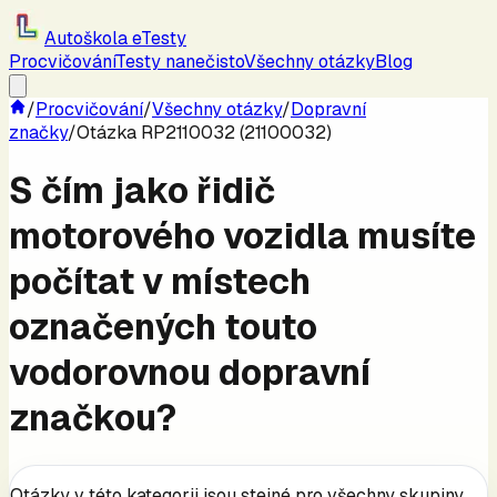
Autoškola eTesty
Procvičování
Testy nanečisto
Všechny otázky
Blog
/
Procvičování
/
Všechny otázky
/
Dopravní
značky
/
Otázka RP2110032 (21100032)
S čím jako řidič
motorového vozidla musíte
počítat v místech
označených touto
vodorovnou dopravní
značkou?
Otázky v této kategorii jsou stejné pro všechny skupiny