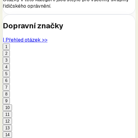
řidičského oprávnění.
Dopravní značky
| Přehled otázek >>
1
2
3
4
5
6
7
8
9
10
11
12
13
14