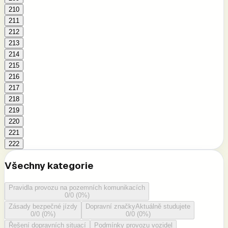
210
211
212
213
214
215
216
217
218
219
220
221
222
Všechny kategorie
Pravidla provozu na pozemních komunikacích
0
/
0
(
0
%)
Zásady bezpečné jízdy
Dopravní značky
Aktuálně studujete
0
/
0
(
0
%)
0
/
0
(
0
%)
Řešení dopravních situací
Podmínky provozu vozidel