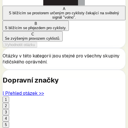
A
S blížícím se prostorem určeným pro cyklisty čekající na světelný
signál "volno".
B
S blížícím se přejezdem pro cyklisty.
C
Se zvýšeným provozem cyklistů.
Vyhodnotit otázku
Otázky v této kategorii jsou stejné pro všechny skupiny
řidičského oprávnění.
Dopravní značky
| Přehled otázek >>
1
2
3
4
5