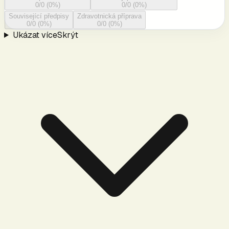
0
/
0
(
0
%)
0
/
0
(
0
%)
Související předpisy
Zdravotnická příprava
0
/
0
(
0
%)
0
/
0
(
0
%)
Ukázat více
Skrýt