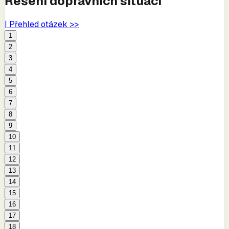
Řešení dopravních situací
| Přehled otázek >>
1
2
3
4
5
6
7
8
9
10
11
12
13
14
15
16
17
18