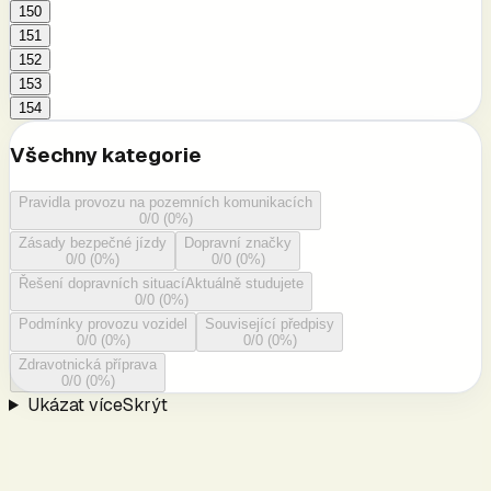
150
151
152
153
154
Všechny kategorie
Pravidla provozu na pozemních komunikacích
0
/
0
(
0
%)
Zásady bezpečné jízdy
Dopravní značky
0
/
0
(
0
%)
0
/
0
(
0
%)
Řešení dopravních situací
Aktuálně studujete
0
/
0
(
0
%)
Podmínky provozu vozidel
Související předpisy
0
/
0
(
0
%)
0
/
0
(
0
%)
Zdravotnická příprava
0
/
0
(
0
%)
Ukázat více
Skrýt