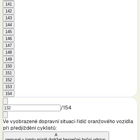
141
142
143
144
145
146
147
148
149
150
151
152
153
154
/
154
Ve vyobrazené dopravní situaci řidič oranžového vozidla
při předjíždění cyklistů:
A
nemusel v tomto místě dodržet bezpečný boční odstup.