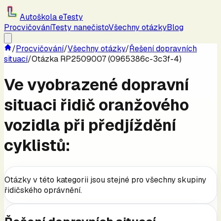
Autoškola eTesty
Procvičování
Testy nanečisto
Všechny otázky
Blog
/
Procvičování
/
Všechny otázky
/
Řešení dopravních
situací
/
Otázka RP2509007 (0965386c-3c3f-4)
Ve vyobrazené dopravní
situaci řidič oranžového
vozidla při předjíždění
cyklistů:
Otázky v této kategorii jsou stejné pro všechny skupiny
řidičského oprávnění.