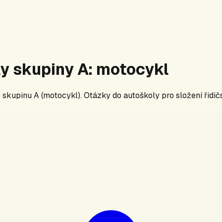
ly skupiny
A
:
motocykl
o skupinu
A
(
motocykl
). Otázky do autoškoly pro složení řidi