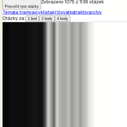
Zobrazeno
1075
z
1136
otázek
Procvičit tyto otázky
Témata:
tramvaj
cyklista
křižovatka
traktor
archiv
Otázky za:
1 bod
2 body
4 body
1
Otázka
RP1401114
2
body
Pravidla provozu na pozemních komunikacích
Nemotorové vozidlo je: