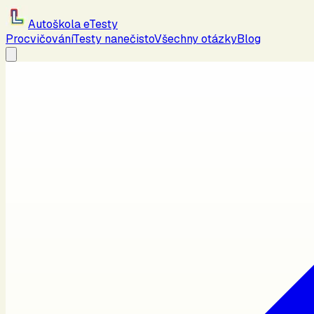
Autoškola eTesty
Procvičování
Testy nanečisto
Všechny otázky
Blog