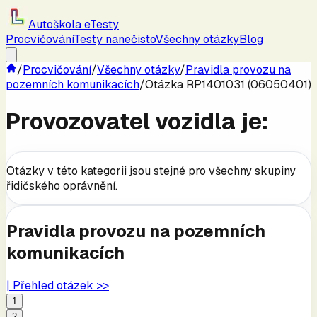
Autoškola eTesty
Procvičování
Testy nanečisto
Všechny otázky
Blog
/
Procvičování
/
Všechny otázky
/
Pravidla provozu na
pozemních komunikacích
/
Otázka RP1401031 (06050401)
Provozovatel vozidla je:
Otázky v této kategorii jsou stejné pro všechny skupiny
řidičského oprávnění.
Pravidla provozu na pozemních
komunikacích
| Přehled otázek >>
1
2