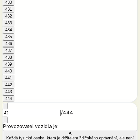
430
431
432
433
434
435
436
437
438
439
440
441
442
443
444
/
444
Provozovatel vozidla je:
A
Každá fyzická osoba, která je držitelem řidičského oprávnění, ale není