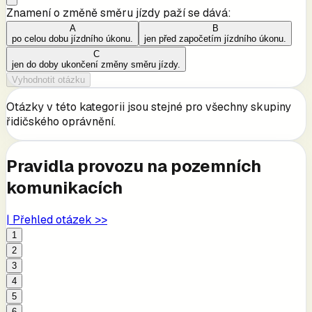
Znamení o změně směru jízdy paží se dává:
A
B
po celou dobu jízdního úkonu.
jen před započetím jízdního úkonu.
C
jen do doby ukončení změny směru jízdy.
Vyhodnotit otázku
Otázky v této kategorii jsou stejné pro všechny skupiny
řidičského oprávnění.
Pravidla provozu na pozemních
komunikacích
| Přehled otázek >>
1
2
3
4
5
6