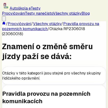
Autoškola eTesty
Procvičování
Testy nanečisto
Všechny otázky
Blog
/
Procvičování
/
Všechny otázky
/
Pravidla provozu na
pozemních komunikacích
/
Otázka RP2306018
(23060018)
Znamení o změně směru
jízdy paží se dává:
Otázky v této kategorii jsou stejné pro všechny skupiny
řidičského oprávnění.
Pravidla provozu na pozemních
komunikacích