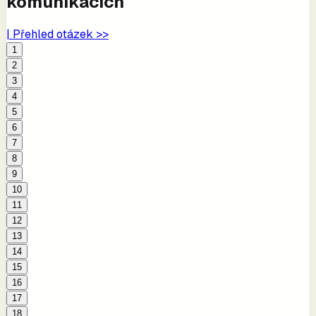
komunikacích
| Přehled otázek >>
1
2
3
4
5
6
7
8
9
10
11
12
13
14
15
16
17
18