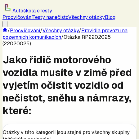
Autoškola eTesty
Procvičování
Testy nanečisto
Všechny otázky
Blog
/
Procvičování
/
Všechny otázky
/
Pravidla provozu na
pozemních komunikacích
/
Otázka RP2202025
(22020025)
Jako řidič motorového
vozidla musíte v zimě před
vyjetím očistit vozidlo od
nečistot, sněhu a námrazy,
které:
Otázky v této kategorii jsou stejné pro všechny skupiny
řidičského oprávnění.