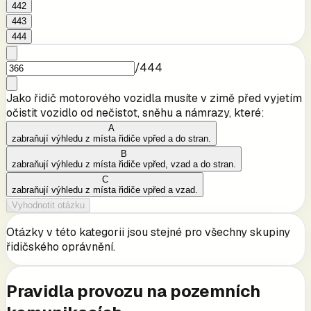
442
443
444
/
444
Jako řidič motorového vozidla musíte v zimě před vyjetím
očistit vozidlo od nečistot, sněhu a námrazy, které:
A
zabraňují výhledu z místa řidiče vpřed a do stran.
B
zabraňují výhledu z místa řidiče vpřed, vzad a do stran.
C
zabraňují výhledu z místa řidiče vpřed a vzad.
Vyhodnotit otázku
Otázky v této kategorii jsou stejné pro všechny skupiny
řidičského oprávnění.
Pravidla provozu na pozemních