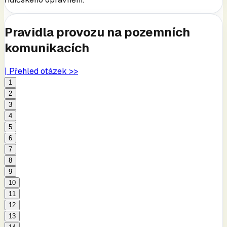
Pravidla provozu na pozemních
komunikacích
| Přehled otázek >>
1
2
3
4
5
6
7
8
9
10
11
12
13