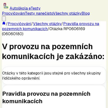
Autoškola eTesty
Procvičování
Testy nanečisto
Všechny otázky
Blog
/
Procvičování
/
Všechny otázky
/
Pravidla provozu na
pozemních komunikacích
/
Otázka RP0606169
(06060180)
V provozu na pozemních
komunikacích je zakázáno:
Otázky v této kategorii jsou stejné pro všechny skupiny
řidičského oprávnění.
Pravidla provozu na pozemních
komunikacích