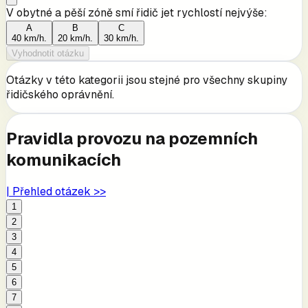
V obytné a pěší zóně smí řidič jet rychlostí nejvýše:
A
B
C
40 km/h.
20 km/h.
30 km/h.
Vyhodnotit otázku
Otázky v této kategorii jsou stejné pro všechny skupiny
řidičského oprávnění.
Pravidla provozu na pozemních
komunikacích
| Přehled otázek >>
1
2
3
4
5
6
7