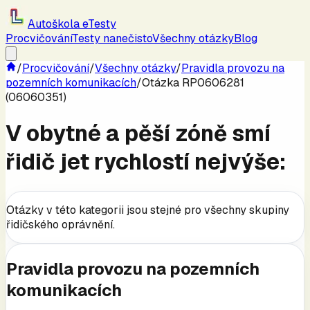
Autoškola eTesty
Procvičování
Testy nanečisto
Všechny otázky
Blog
/
Procvičování
/
Všechny otázky
/
Pravidla provozu na
pozemních komunikacích
/
Otázka RP0606281
(06060351)
V obytné a pěší zóně smí
řidič jet rychlostí nejvýše:
Otázky v této kategorii jsou stejné pro všechny skupiny
řidičského oprávnění.
Pravidla provozu na pozemních
komunikacích