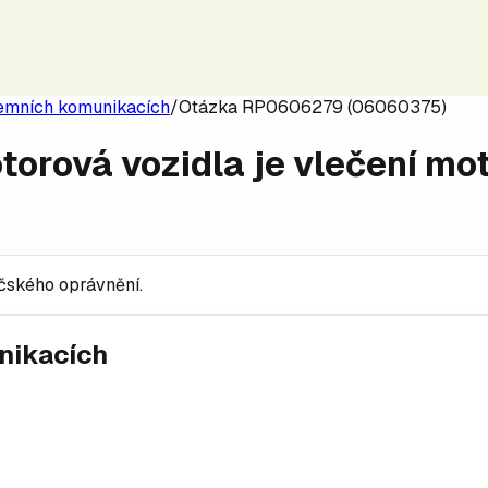
zemních komunikacích
/
Otázka RP0606279 (06060375)
motorová vozidla je vlečení m
ičského oprávnění.
nikacích