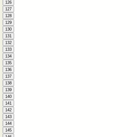
126
127
128
129
130
131
132
133
134
135
136
137
138
139
140
141
142
143
144
145
146