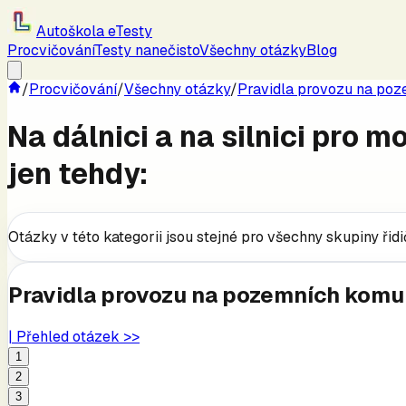
Autoškola eTesty
Procvičování
Testy nanečisto
Všechny otázky
Blog
/
Procvičování
/
Všechny otázky
/
Pravidla provozu na po
Na dálnici a na silnici pro 
jen tehdy:
Otázky v této kategorii jsou stejné pro všechny skupiny řid
Pravidla provozu na pozemních komu
| Přehled otázek >>
1
2
3