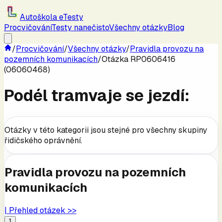
Autoškola eTesty
Procvičování
Testy nanečisto
Všechny otázky
Blog
/
Procvičování
/
Všechny otázky
/
Pravidla provozu na
pozemních komunikacích
/
Otázka RP0606416
(06060468)
Podél tramvaje se jezdí:
Otázky v této kategorii jsou stejné pro všechny skupiny
řidičského oprávnění.
Pravidla provozu na pozemních
komunikacích
| Přehled otázek >>
1