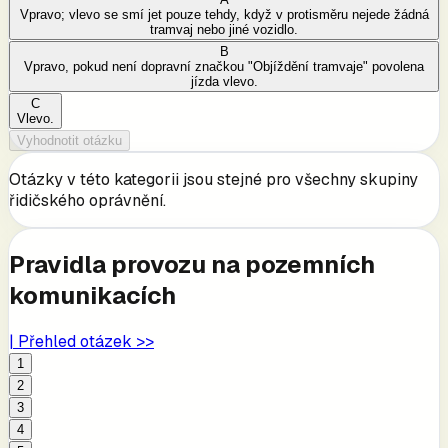
Vpravo; vlevo se smí jet pouze tehdy, když v protisměru nejede žádná
tramvaj nebo jiné vozidlo.
B
Vpravo, pokud není dopravní značkou "Objíždění tramvaje" povolena
jízda vlevo.
C
Vlevo.
Vyhodnotit otázku
Otázky v této kategorii jsou stejné pro všechny skupiny
řidičského oprávnění.
Pravidla provozu na pozemních
komunikacích
| Přehled otázek >>
1
2
3
4