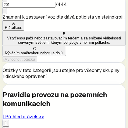
/
444
Znamení k zastavení vozidla dává policista ve stejnokroji:
A
Píšťalkou.
B
Vztyčenou paží nebo zastavovacím terčem a za snížené viditelnosti
červeným světlem, kterým pohybuje v horním půlkruhu.
C
Kýváním směrovkou nahoru a dolů.
Vyhodnotit otázku
Otázky v této kategorii jsou stejné pro všechny skupiny
řidičského oprávnění.
Pravidla provozu na pozemních
komunikacích
| Přehled otázek >>
1