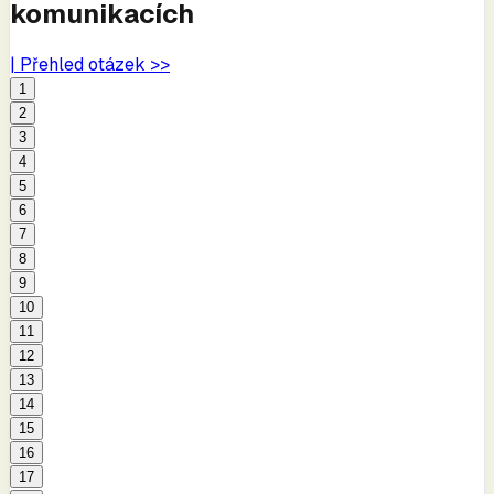
komunikacích
| Přehled otázek >>
1
2
3
4
5
6
7
8
9
10
11
12
13
14
15
16
17