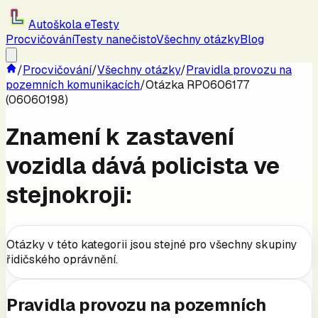
Autoškola eTesty
Procvičování
Testy nanečisto
Všechny otázky
Blog
/
Procvičování
/
Všechny otázky
/
Pravidla provozu na
pozemních komunikacích
/
Otázka RP0606177
(06060198)
Znamení k zastavení
vozidla dává policista ve
stejnokroji:
Otázky v této kategorii jsou stejné pro všechny skupiny
řidičského oprávnění.
Pravidla provozu na pozemních