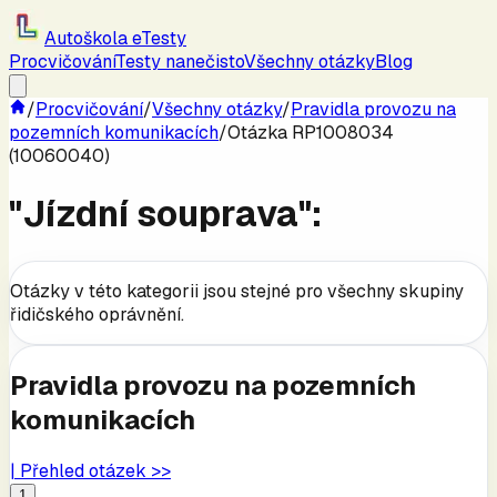
Autoškola eTesty
Procvičování
Testy nanečisto
Všechny otázky
Blog
/
Procvičování
/
Všechny otázky
/
Pravidla provozu na
pozemních komunikacích
/
Otázka RP1008034
(10060040)
"Jízdní souprava":
Otázky v této kategorii jsou stejné pro všechny skupiny
řidičského oprávnění.
Pravidla provozu na pozemních
komunikacích
| Přehled otázek >>
1