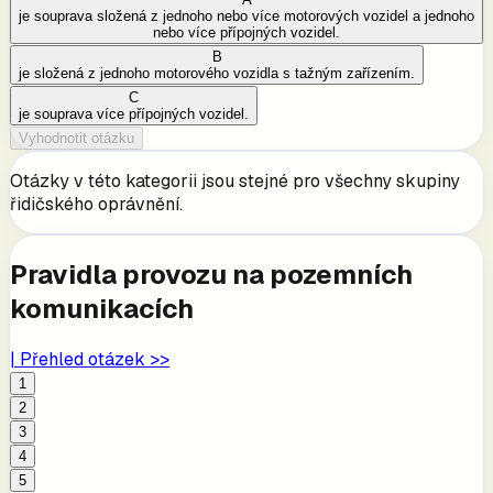
je souprava složená z jednoho nebo více motorových vozidel a jednoho
nebo více přípojných vozidel.
B
je složená z jednoho motorového vozidla s tažným zařízením.
C
je souprava více přípojných vozidel.
Vyhodnotit otázku
Otázky v této kategorii jsou stejné pro všechny skupiny
řidičského oprávnění.
Pravidla provozu na pozemních
komunikacích
| Přehled otázek >>
1
2
3
4
5