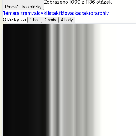
Zobrazeno
1099
z
1136
otázek
Procvičit tyto otázky
Témata:
tramvaj
cyklista
křižovatka
traktor
archiv
Otázky za:
1 bod
2 body
4 body
1
Otázka
RP1401114
2
body
Pravidla provozu na pozemních komunikacích
Nemotorové vozidlo je: