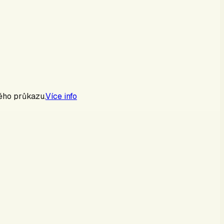
kého průkazu.
Více info