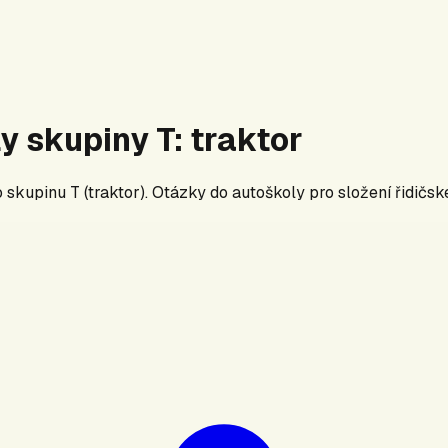
ly skupiny
T
:
traktor
ro skupinu
T
(
traktor
). Otázky do autoškoly pro složení řidičs