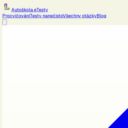
Autoškola eTesty
Procvičování
Testy nanečisto
Všechny otázky
Blog